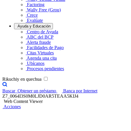
Factoring
Wally Free (Grou)
Crece
Evalúate
Ayuda y Educación
Centro de Ayuda
ABC del BCP
Alerta fraude
Facilidades de Pago
Citas Virtuales
Agenda una cita
Ubícanos
Procesos pendientes
Rikuchiy en quechua
Buscar
Obtener un préstamo
Banca por Internet
Z7_0064I3S0M0LJD0AR5TEAA5KIJ4
Web Content Viewer
Acciones
Cuentas BCP para
tu negocio