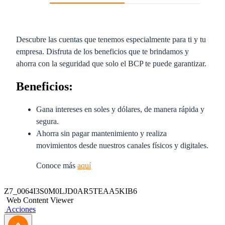
Descubre las cuentas que tenemos especialmente para ti y tu
empresa. Disfruta de los beneficios que te brindamos y
ahorra con la seguridad que solo el BCP te puede garantizar.
Beneficios:
Gana intereses en soles y dólares, de manera rápida y
segura.
Ahorra sin pagar mantenimiento y realiza
movimientos desde nuestros canales físicos y digitales.
Conoce más
aquí
Descubre las cuentas que tenemos especialmente para ti y tu
Z7_0064I3S0M0LJD0AR5TEAA5KIB6
empresa. Disfruta de los beneficios que te brindamos y
Web Content Viewer
Acciones
ahorra con la seguridad que solo el BCP te puede garantizar.