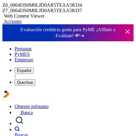
Z6_0064I3S0M0LJD0AR5TEAA5KI34
Z7_0064I3S0M0LJD0AR5TEAA5KI37
Web Content Viewer
Acciones
Evaluación crediticia gratis para PyME ¡Afíliate a
Evalúate!
💸
Personas
PyMES
Empresas
Español
/
Quechua
Obtener préstamo
Banca
Buscar