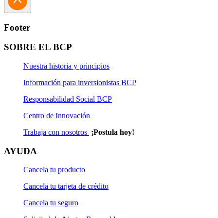
Beneficios:
Footer
Mantén un buen historial de transacciones y podrás
tener mayores posibilidades de obtener un préstamo
SOBRE EL BCP
para tu negocio.
Administra mejor tus ingresos y gastos con cada
Nuestra historia y principios
operación detallada en tu Estado de Cuenta.
Información para inversionistas BCP
Conoce más
aquí
Responsabilidad Social BCP
Centro de Innovación
Trabaja con nosotros
¡Postula hoy!
AYUDA
Cancela tu producto
Cancela tu tarjeta de crédito
Cancela tu seguro