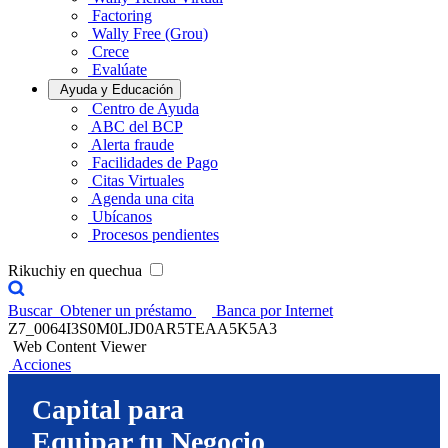
Factoring
Wally Free (Grou)
Crece
Evalúate
Ayuda y Educación
Centro de Ayuda
ABC del BCP
Alerta fraude
Facilidades de Pago
Citas Virtuales
Agenda una cita
Ubícanos
Procesos pendientes
Rikuchiy en quechua
Buscar
Obtener un préstamo
Banca por Internet
Z7_0064I3S0M0LJD0AR5TEAA5K5A3
Web Content Viewer
Acciones
Capital para
Equipar tu Negocio