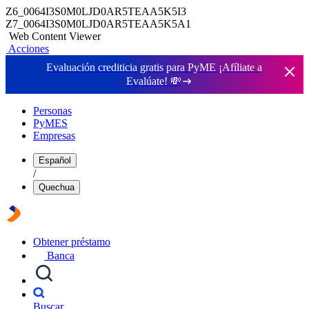
Z6_0064I3S0M0LJD0AR5TEAA5K5I3
Z7_0064I3S0M0LJD0AR5TEAA5K5A1
Web Content Viewer
Acciones
Evaluación crediticia gratis para PyME ¡Afíliate a
Evalúate!
💸
Personas
PyMES
Empresas
Español
/
Quechua
Obtener préstamo
Banca
Buscar