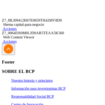
Z7_8ILI09412H67E0659TH42MV8D0
Shema capital-para-negocio
Acciones
Z7_0064I3S0M0LJD0AR5TEAA5K560
Web Content Viewer
Acciones
Footer
SOBRE EL BCP
Nuestra historia y principios
Información para inversionistas BCP
Responsabilidad Social BCP
Centro de Innovación