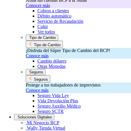
Afilia tus cuentas BCP a la Sunat
Conocer más
Cobros a clientes
Débito automático
Servicio de Recaudación
Culqi
Ver todos
Tipo de Cambio
Tipo de Cambio
¡Disfruta del Súper Tipo de Cambio del BCP!​
Conoce más
Cambio dólares
Otras Monedas
Seguros
Seguros
Protege a tus trabajadores de imprevistos
Conoce más
Seguro Vida Ley
Vida Devolución Plus
Seguro Auxilio Médico
Seguro SCTR
Soluciones Digitales
Mi Negocio BCP
Wally Tienda Virtual