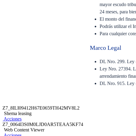
mayor escudo tribu
24 meses, para bie
El monto del financ
Podrás utilizar el 
Para cualquier con
Marco Legal
DL Nro. 299. Ley q
Ley Nro. 27394. Le
arrendamiento fin
DL Nro. 915. Ley q
Generales
Z7_8ILI09412H67E0659TH42MV8L2
Contar con poderes
Shema leasing
Si el seguro no es
Acciones
Z7_0064I3S0M0LJD0AR5TEAA5KF74
Copia de la pó
Web Content Viewer
Acciones