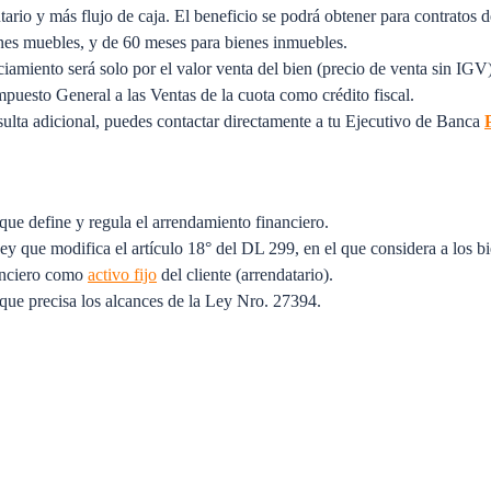
tario y más flujo de caja. El beneficio se podrá obtener para contratos
nes muebles, y de 60 meses para bienes inmuebles.
iamiento será solo por el valor venta del bien (precio de venta sin IGV)
Impuesto General a las Ventas de la cuota como crédito fiscal.
sulta adicional, puedes contactar directamente a tu Ejecutivo de Banca
ue define y regula el arrendamiento financiero.
y que modifica el artículo 18° del DL 299, en el que considera a los bi
anciero como
activo fijo
del cliente (arrendatario).
ue precisa los alcances de la Ley Nro. 27394.
 para arrendamiento financiero y para otorgar poderes.
 financiado por el banco (endosado) se deberá adjuntar previo al desemb
liza de seguro con sus respectivas coberturas y cláusulas adicionales.