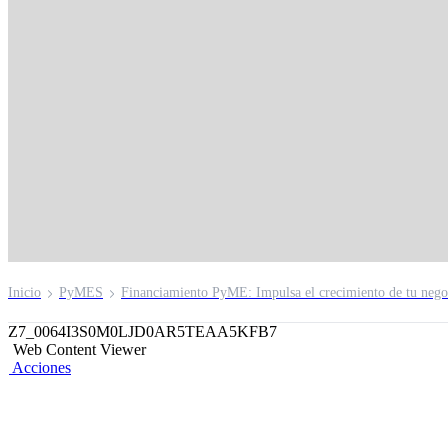
Leasing PyME BCP
Financia el inmueble o vehículo comercial que necesi
Inicio
PyMES
Financiamiento PyME: Impulsa el crecimiento de tu nego
Z7_0064I3S0M0LJD0AR5TEAA5KFB7
Web Content Viewer
Acciones