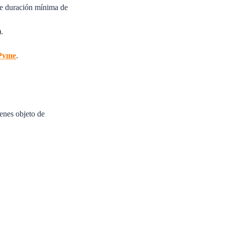
 de duración mínima de
.
Pyme
.
enes objeto de
olso: