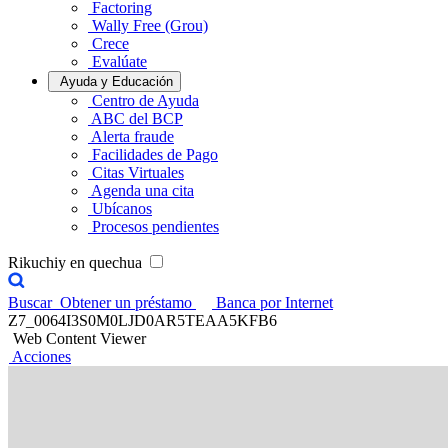
Factoring
Wally Free (Grou)
Crece
Evalúate
Ayuda y Educación
Centro de Ayuda
ABC del BCP
Alerta fraude
Facilidades de Pago
Citas Virtuales
Agenda una cita
Ubícanos
Procesos pendientes
Rikuchiy en quechua
Buscar
Obtener un préstamo
Banca por Internet
Z7_0064I3S0M0LJD0AR5TEAA5KFB6
Web Content Viewer
Acciones