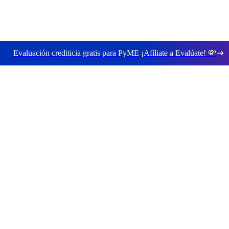
Evaluación crediticia gratis para PyME ¡Afíliate a Evalúate!
💸