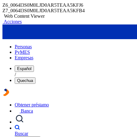
Z6_0064I3S0M0LJD0AR5TEAA5KFJ6
Z7_0064I3S0M0LJD0AR5TEAA5KFB4
Web Content Viewer
Acciones
Personas
PyMES
Empresas
Español
/
Quechua
Obtener préstamo
Banca
Buscar