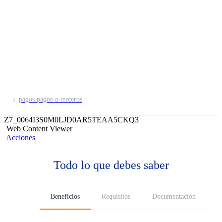
tus trabajadores desde la comodidad de
tu casa.
pagos.pagos-a-terceros
Z7_0064I3S0M0LJD0AR5TEAA5CKQ3
Web Content Viewer
Acciones
Todo lo que debes saber
Beneficios
Requisitos
Documentación