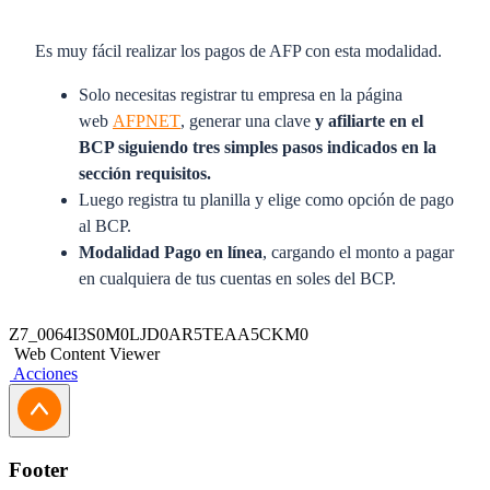
Es muy fácil realizar los pagos de AFP con esta modalidad.
Solo necesitas registrar tu empresa en la página
web
AFPNET
, generar una clave
y afiliarte en el
BCP siguiendo tres simples pasos indicados en la
sección requisitos.
Luego registra tu planilla y elige como opción de pago
al BCP.
Modalidad Pago en línea
, cargando el monto a pagar
en cualquiera de tus cuentas en soles del BCP.
Llena el contrato de afiliación y entregarlo a tu
Z7_0064I3S0M0LJD0AR5TEAA5CKM0
Ejecutivo Comercial o a nuestros Asesores en las
Web Content Viewer
Acciones
Agencias y en menos de 24 horas estarás afiliado,
salvo que exista alguna observación.
Contrato de afiliación al sistema de pagos por internet desde
Footer
el portal de AFPnet