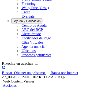
Factoring
Wally Free (Grou)
Crece
Evalúate
Ayuda y Educación
Centro de Ayuda
ABC del BCP
Alerta fraude
Facilidades de Pago
Citas Virtuales
Agenda una cita
Ubícanos
Procesos pendientes
Rikuchiy en quechua
Buscar
Obtener un préstamo
Banca por Internet
Z7_0064I3S0M0LJD0AR5TEAA5CKQ2
Web Content Viewer
Acciones
Pago de AFP
Declara o paga las planillas de AFP de