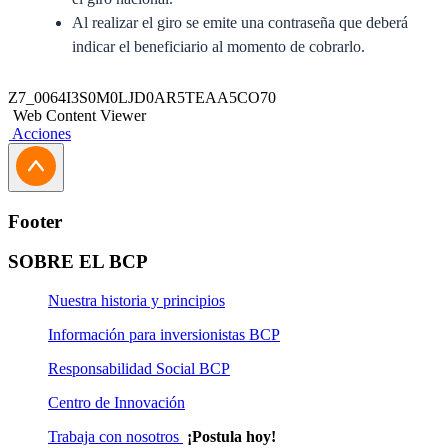
Al realizar el giro se emite una contraseña que deberá
indicar el beneficiario al momento de cobrarlo.
Para emitir o cobrar un giro
Z7_0064I3S0M0LJD0AR5TEAA5CO70
Web Content Viewer
Acciones
Nombre completo del emisor.
Dirección.
DNI o RUC del emisor.
Nombre completo del beneficiario.
Footer
DNI o RUC del beneficiario.
Monto a enviar.
SOBRE EL BCP
Contraseña generada por el emisor.
Nuestra historia y principios
Tasa: 0.7%
Información para inversionistas BCP
Mínimo: S/ 12 ó US$ 4 para Giros en Ventanilla
Máximo: S/ 700 ó US$ 350 para Giros en Ventanilla
Responsabilidad Social BCP
Mínimo: S/ 15 ó US$ 5 para Giros en Banca por
Centro de Innovación
Internet
Trabaja con nosotros
¡Postula hoy!