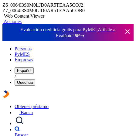
Z6_0064I3S0M0LJD0AR5TEAA5COJ2
Z7_0064I3S0M0LJD0AR5TEAA5COB0
Web Content Viewer
Acciones
Evaluación crediticia gratis para PyME ¡Afíliate a
Evalúate!
💸
Personas
PyMES
Empresas
Español
/
Quechua
Obtener préstamo
Banca
Buscar