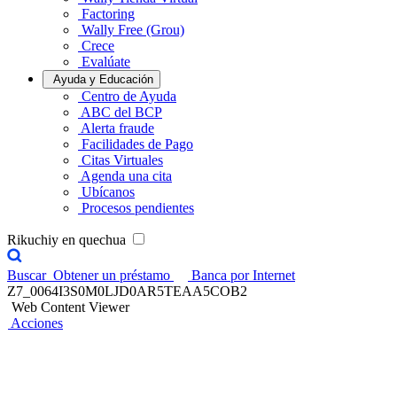
Factoring
Wally Free (Grou)
Crece
Evalúate
Ayuda y Educación
Centro de Ayuda
ABC del BCP
Alerta fraude
Facilidades de Pago
Citas Virtuales
Agenda una cita
Ubícanos
Procesos pendientes
Rikuchiy en quechua
Buscar
Obtener un préstamo
Banca por Internet
Z7_0064I3S0M0LJD0AR5TEAA5COB2
Web Content Viewer
Acciones
Giros Nacionales
Expande tu negocio a nivel nacional