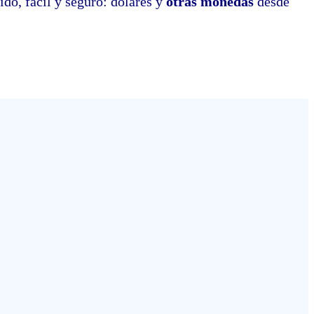
o, fácil y seguro: dólares y
otras monedas
desde