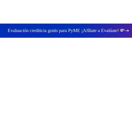
Evaluación crediticia gratis para PyME ¡Afíliate a Evalúate!
💸