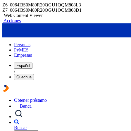
Z6_0064I3S0M80R20QGU1QQM808L3
Z7_0064I3S0M80R20QGU1QQM808D1
Web Content Viewer
Acciones
Personas
PyMES
Empresas
Español
/
Quechua
Obtener préstamo
Banca
Buscar