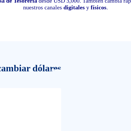
a de Tesorería
desde USD 3,000. También cambia rápid
nuestros canales
digitales
y
físicos
.
cambiar dólares