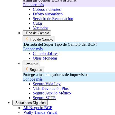
Afilia tus cuentas BCP a la Sunat
Conocer más
Cobros a clientes
Débito automático
Servicio de Recaudación
Culqi
Ver todos
Tipo de Cambio
Tipo de Cambio
¡Disfruta del Súper Tipo de Cambio del BCP!​
Conoce más
Cambio dólares
Otras Monedas
Seguros
Seguros
Protege a tus trabajadores de imprevistos
Conoce más
Seguro Vida Ley
Vida Devolución Plus
Seguro Auxilio Médico
Seguro SCTR
Soluciones Digitales
Mi Negocio BCP
Wally Tienda Virtual