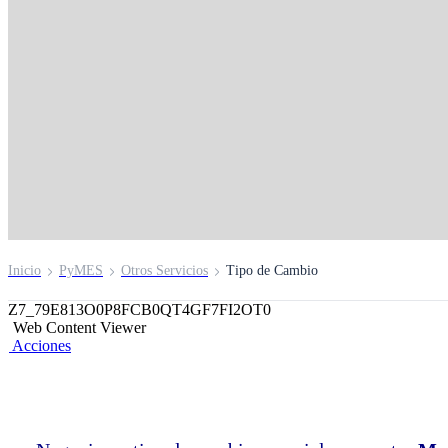
Inicio
PyMES
Otros Servicios
Tipo de Cambio
Z7_79E813O0P8FCB0QT4GF7FI2OT0
Web Content Viewer
Acciones