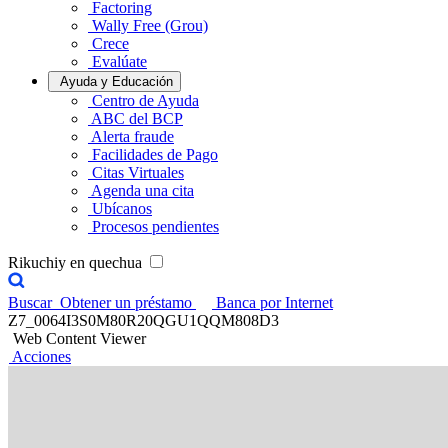
Factoring
Wally Free (Grou)
Crece
Evalúate
Ayuda y Educación
Centro de Ayuda
ABC del BCP
Alerta fraude
Facilidades de Pago
Citas Virtuales
Agenda una cita
Ubícanos
Procesos pendientes
Rikuchiy en quechua
Buscar
Obtener un préstamo
Banca por Internet
Z7_0064I3S0M80R20QGU1QQM808D3
Web Content Viewer
Acciones