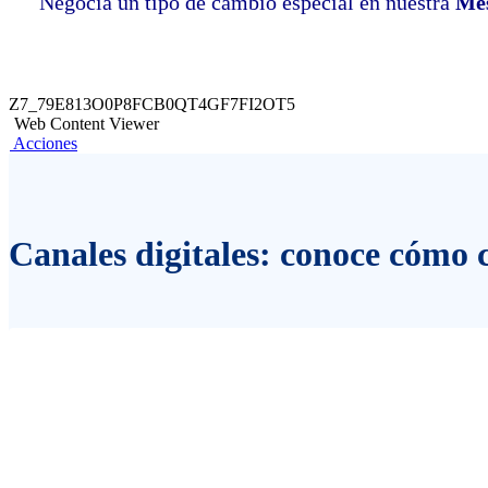
Negocia un tipo de cambio especial en nuestra
Mes
Z7_79E813O0P8FCB0QT4GF7FI2OT5
Web Content Viewer
Acciones
Canales digitales: conoce cómo 