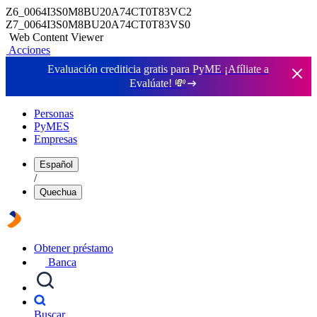
Z6_0064I3S0M8BU20A74CT0T83VC2
Z7_0064I3S0M8BU20A74CT0T83VS0
Web Content Viewer
Acciones
Evaluación crediticia gratis para PyME ¡Afíliate a
Evalúate!
💸
Personas
PyMES
Empresas
Español
/
Quechua
Obtener préstamo
Banca
Buscar