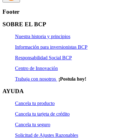
Paso 3:
Puedes revisar si eres uno de los ganadores
Footer
en
Premios.
Además, de resultar ganador, nos
comunicaremos contigo para hacer la entrega del
SOBRE EL BCP
premio
Nuestra historia y principios
Premios
Información para inversionistas BCP
Ahorra en Cuenta Premio y participa de los sorteos de S/1
Responsabilidad Social BCP
MILLÓN de soles semestrales y 10 sorteos de S/20,000 al
Centro de Innovación
año.
Trabaja con nosotros
¡Postula hoy!
Conoce las fechas de los próximos sorteos
aquí
AYUDA
Conoce si eres uno de nuestros ganadores
aquí
Términos y condiciones de la campaña
aquí
Cancela tu producto
Condiciones y restricciones del Sorteo
Cancela tu tarjeta de crédito
Cancela tu seguro
La cuenta debe tener un saldo mayor o igual a S/ 900
o US$ 300 a la fecha del sorteo.
Solicitud de Ajustes Razonables