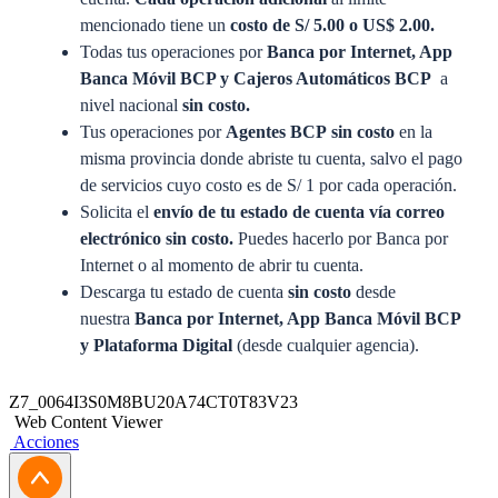
mencionado tiene un
costo de S/ 5.00 o US$ 2.00.
Todas tus operaciones por
Banca por Internet, App
Banca Móvil BCP y
Cajeros Automáticos BCP
a
nivel nacional
sin costo.
Tus operaciones por
Agentes BCP
sin costo
en la
misma provincia donde abriste tu cuenta, salvo el pago
de servicios cuyo costo es de S/ 1 por cada operación.
Solicita el
envío de tu estado de cuenta vía correo
electrónico sin costo.
Puedes hacerlo por Banca por
Internet o al momento de abrir tu cuenta.
Descarga tu estado de cuenta
sin costo
desde
nuestra
Banca por Internet, App Banca Móvil BCP
y Plataforma Digital
(desde cualquier agencia).
¿Cómo participo?
Z7_0064I3S0M8BU20A74CT0T83V23
Web Content Viewer
Acciones
Paso 1:
Asegúrate de tener ahorrado como mínimo S/
900 o US300 en promedio en el mes del sorteo.
Paso 2:
¡Espera al día del sorteo!