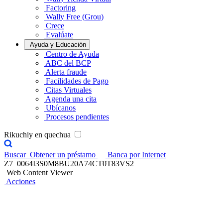
Factoring
Wally Free (Grou)
Crece
Evalúate
Ayuda y Educación
Centro de Ayuda
ABC del BCP
Alerta fraude
Facilidades de Pago
Citas Virtuales
Agenda una cita
Ubícanos
Procesos pendientes
Rikuchiy en quechua
Buscar
Obtener un préstamo
Banca por Internet
Z7_0064I3S0M8BU20A74CT0T83VS2
Web Content Viewer
Acciones
Cuenta Premio BCP
¡Ahorra y gana UN MILLÓN de