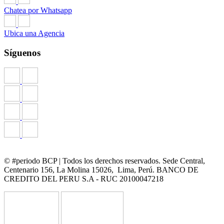
de agencias a nivel nacional y presenta tu documento de
Chatea por Whatsapp
identidad.
Ubica una Agencia
Documentación en Agencia
Síguenos
Lo unico que necesitas es venir con tu DNI vigente o
si eres extranjero, con tu carnet de extranjería.
En caso seas extranjero, y aún no tengas tu carnet de
extranjería, puedes presentar pasaporte, adjuntando
una carta de un Funcionario de Negocios del Banco.
Si quieres abrirle una cuenta a tu hijo o hija, solicita la
Cuenta Menor Mancómuno. Acércate con tu
documento de identidad y una copia certificada de la
partida de nacimiento o DNI del menor.
© #periodo BCP | Todos los derechos reservados. Sede Central,
Centenario 156, La Molina 15026, Lima, Perú. BANCO DE
TEA REFERENCIAL:
CREDITO DEL PERU S.A - RUC 20100047218
Cuentas en soles: desde 0.123% hasta 1%
(dependiendo de tu saldo promedio mensual)
Cuentas en dólares: 0.123%