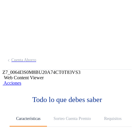
soles!. Además sorteamos S/ 20,000
mensuales. Más ahorras, más chances
de ganar.
Cuenta Ahorro
Z7_0064I3S0M8BU20A74CT0T83VS3
Web Content Viewer
Acciones
Todo lo que debes saber
Características
Sorteo Cuenta Premio
Requisitos