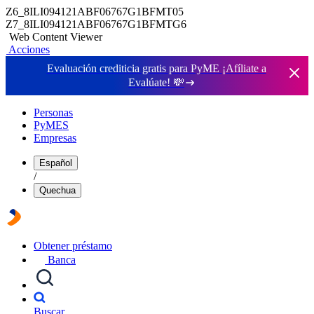
Z6_8ILI094121ABF06767G1BFMT05
Z7_8ILI094121ABF06767G1BFMTG6
Web Content Viewer
Acciones
Evaluación crediticia gratis para PyME ¡Afíliate a
Evalúate!
💸
Personas
PyMES
Empresas
Español
/
Quechua
Obtener préstamo
Banca
Buscar