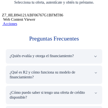
Selecciona tu oferta, autentícate y obtén tu préstamo.
Z7_8ILI094121ABF06767G1BFMT86
Web Content Viewer
Acciones
Preguntas Frecuentes
¿Quién evalúa y otorga el financiamiento?
Los productos y servicios mencionados son ofrecidos
¿Qué es R2 y cómo funciona su modelo de
directamente por R2.​
financiamiento?
El BCP no participa en el proceso de evaluación ni
aprobación del préstamo; la responsabilidad sobre lo
R2 Perú S.A.C. es una fintech multilatina que ofrece
ofrecido recae íntegramente en R2. El rol del BCP se
¿Cómo puedo saber si tengo una oferta de crédito
préstamos digitales de forma directa, en colaboración con
limita a facilitar el acceso a esta alternativa a través de su
disponible?
plataformas aliadas. A través del uso de información
plataforma.
transaccional y de comportamiento, brinda