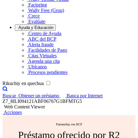
Factoring
Wally Free (Grou)
Crece
Evalúate
Ayuda y Educación
Centro de Ayuda
ABC del BCP
Alerta fraude
Facilidades de Pago
Citas Virtuales
Agenda una cita
Ubícanos
Procesos pendientes
Rikuchiy en quechua
Buscar
Obtener un préstamo
Banca por Internet
Z7_8ILI094121ABF06767G1BFMTG5
Web Content Viewer
Acciones
Partnership con BCP
Préstamo ofrecido por R2