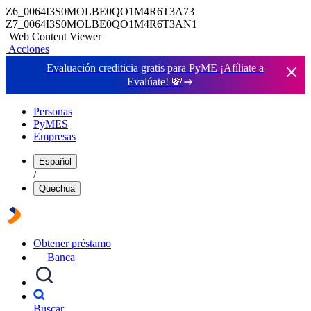
Z6_0064I3S0MOLBE0QO1M4R6T3A73
Z7_0064I3S0MOLBE0QO1M4R6T3AN1
Web Content Viewer
Acciones
Evaluación crediticia gratis para PyME ¡Afíliate a
Evalúate!
💸
Personas
PyMES
Empresas
Español
/
Quechua
Obtener préstamo
Banca
Buscar