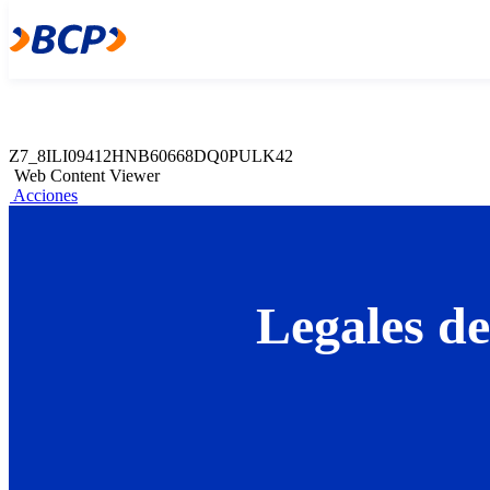
Z7_8ILI09412HNB60668DQ0PULK40
Web Content Viewer
Acciones
Z7_8ILI09412HNB60668DQ0PULK42
Web Content Viewer
Acciones
Legales de