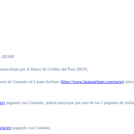
 y LATAM!
 desarrollada por el Banco de Crédito del Perú (BCP).
ravés de Cuotealo en Latam Airlines (
https://www.latamairlines.com/pe/es)
entre
es)
pagando con Cuotéalo, podrás participar por uno de los 5 paquetes de milla
/pe/es)
pagando con Cuotéalo.