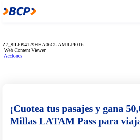
Z7_8ILI094129HHA06CUAMJLPI0T4
Web Content Viewer
Acciones
Z7_8ILI094129HHA06CUAMJLPI0T6
Web Content Viewer
Acciones
¡Cuotea tus pasajes y gana 50
Millas LATAM Pass para viaj