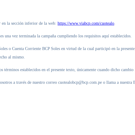
r en la sección inferior de la web:
https://www.viabcp.com/cuotealo
.
les una vez terminada la campaña cumpliendo los requisitos aquí establecidos.
oles o Cuenta Corriente BCP Soles en virtud de la cual participó en la present
erecho al mismo.
os términos establecidos en el presente texto, únicamente cuando dicho cambio 
osotros a través de nuestro correo
cuotealobcp@bcp.com.pe
o llama a nuestra 