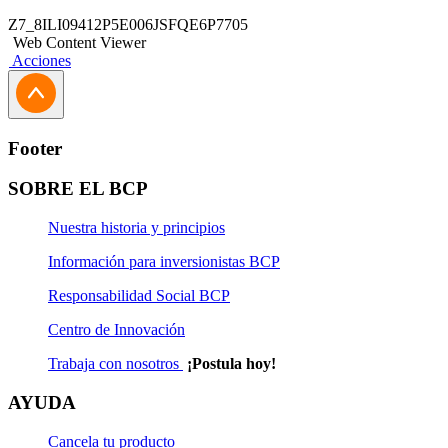
también se publicará la lista oficial en la web de
Z7_8ILI09412P5E006JSFQE6P7705
Promociones BCP para que todos puedan consultarla.
Web Content Viewer
Acciones
Footer
SOBRE EL BCP
Nuestra historia y principios
Información para inversionistas BCP
Responsabilidad Social BCP
Centro de Innovación
Trabaja con nosotros
¡Postula hoy!
AYUDA
Cancela tu producto