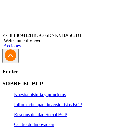
Z7_8ILI09412HBGC06DNKVBA502D1
Web Content Viewer
Acciones
Footer
SOBRE EL BCP
Nuestra historia y principios
Información para inversionistas BCP
Responsabilidad Social BCP
Centro de Innovación