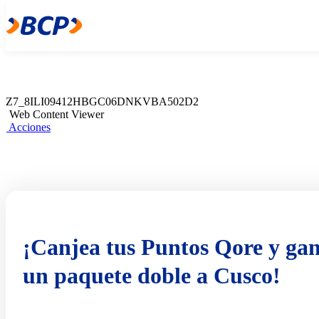
Z7_8ILI09412HBGC06DNKVBA502D0
Web Content Viewer
Acciones
Z7_8ILI09412HBGC06DNKVBA502D2
Web Content Viewer
Acciones
¡Canjea tus Puntos Qore y ga
un paquete doble a Cusco!