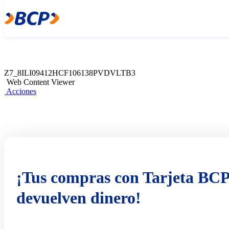
Z7_8ILI09412HCF106138PVDVLTB1
Web Content Viewer
Acciones
Z7_8ILI09412HCF106138PVDVLTB3
Web Content Viewer
Acciones
¡Tus compras con Tarjeta BCP
devuelven dinero!