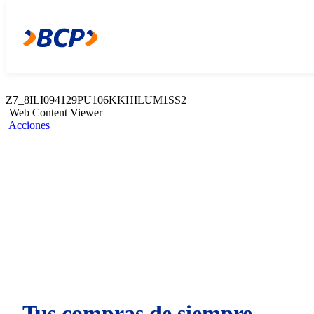
Z7_8ILI094129PU106KKHILUM1SS0
Web Content Viewer
Acciones
Z7_8ILI094129PU106KKHILUM1SS2
Web Content Viewer
Acciones
Tus compras de siempre