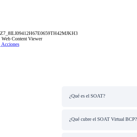
Z7_8ILI09412H67E0659TH42MJKH3
Web Content Viewer
Acciones
¿Qué es el SOAT?
¿Qué cubre el SOAT Virtual BCP?
El
SOAT Virtual
es el Seguro Obl
invalidez permanente; así como s