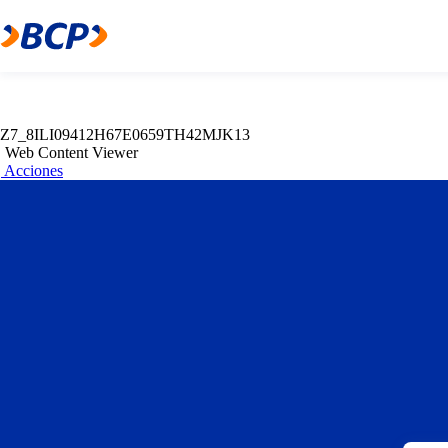
Z7_8ILI09412H67E0659TH42MJK11
Web Content Viewer
Acciones
Z7_8ILI09412H67E0659TH42MJK13
Web Content Viewer
Acciones