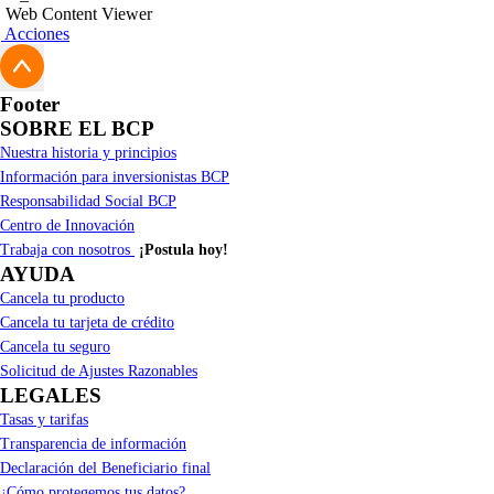
Acude al centro de salud más cercan
Web Content Viewer
buzón
bancaseguros@bcp.com.
Acciones
SOAT Chiclayo
Indica que la atención será cubierta
SOAT Lima
Footer
SOAT Trujillo
SOBRE EL BCP
Nuestra historia y principios
SOAT para Minivan
Información para inversionistas BCP
Responsabilidad Social BCP
SOAT para Camionetas
Centro de Innovación
Trabaja con nosotros
¡Postula hoy!
SOAT Cusco
AYUDA
Cancela tu producto
Cancela tu tarjeta de crédito
Cancela tu seguro
Solicitud de Ajustes Razonables
LEGALES
Tasas y tarifas
Transparencia de información
Declaración del Beneficiario final
¿Cómo protegemos tus datos?