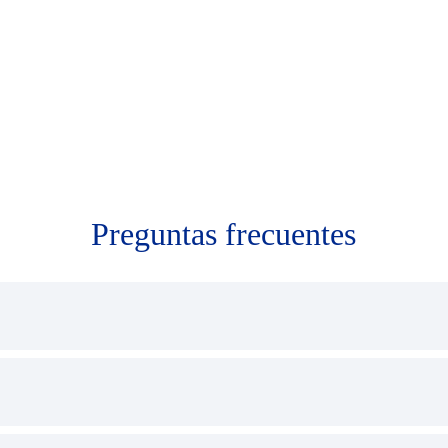
Preguntas frecuentes
igatorio de Accidentes de Tránsito que cubre los gastos de atención mé
epelio y muerte de las víctimas (ocupantes y no ocupantes del vehícul