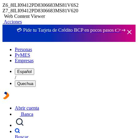
Z6_8ILI09412PD8306683MS81V6S2
Z7_8ILI09412PD8306683MS81V620
Web Content Viewer
Acciones
💳 Pide tu Tarjeta de Crédito BCP en pocos pasos 👉
Personas
PyMES
Empresas
Español
/
Quechua
Abrir cuenta
Banca
Buscar