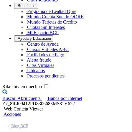
Beneficios
Programa de Lealtad Qore
Mundo Cuenta Sueldo QORE
Mundo Tarjetas de Crédito
Cuotas Sin Intereses
Mi Espacio BCP
Ayuda y Educación
Centro de Ayuda
Cursos Virtuales ABC
Facilidades de Pago
Alerta fraude
Citas Virtuales
Ubícanos
Procesos pendientes
Rikuchiy en quechua
Buscar
Abrir cuenta
Banca por Internet
Z7_8ILI09412PD8306683MS81V622
Web Content Viewer
Acciones
Blog BCP