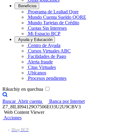
Beneficios
Programa de Lealtad Qore
Mundo Cuenta Sueldo QORE
Mundo Tarjetas de Crédito
Cuotas Sin Intereses
Mi Espacio BCP
Ayuda y Educación
Centro de Ayuda
Cursos Virtuales ABC
Facilidades de Pago
Alerta fraude
Citas Virtuales
Ubícanos
Procesos pendientes
Rikuchiy en quechua
Buscar
Abrir cuenta
Banca por Internet
Z7_8ILI094129O7506EO3U2U9CBV3
Web Content Viewer
Acciones
Blog BCP