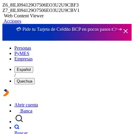
Z6_8ILI094129O7506EO3U2U9CBF3
Z7_8ILI094129O7506EO3U2U9CBV1
Web Content Viewer
Acciones
💳 Pide tu Tarjeta de Crédito BCP en pocos pasos 👉
Personas
PyMES
Empresas
Español
/
Quechua
Abrir cuenta
Banca
Buscar