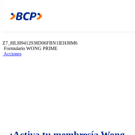
Z7_8ILI09412938D06FBN1IEHJ8M4
Web Content Viewer
Acciones
Z7_8ILI09412938D06FBN1IEHJ8M6
Formulario WONG PRIME
Acciones
¡Activa tu membresía Wong