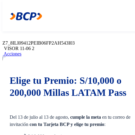
Z7_8ILI09412PEIB06FP2AH543C27
Web Content Viewer
Acciones
Z7_8ILI09412PEIB06FP2AH543I03
VISOR 11-06 2
Acciones
Elige tu Premio: S/10,000 o
200,000 Millas LATAM Pass
Del 13 de julio al 13 de agosto,
cumple la meta
en tu correo de
invitación
con tu Tarjeta BCP y elige tu premio
: