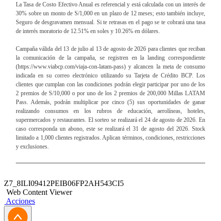
La Tasa de Costo Efectivo Anual es referencial y está calculada con un interés de
30% sobre un monto de S/1,000 en un plazo de 12 meses; esto también incluye,
Seguro de desgravamen mensual. Si te retrasas en el pago se te cobrará una tasa
de interés moratorio de 12.51% en soles y 10.26% en dólares.
Campaña válida del 13 de julio al 13 de agosto de 2026 para clientes que reciban
la comunicación de la campaña, se registren en la landing correspondiente
(https://www.viabcp.com/viaja-con-latam-pass) y alcancen la meta de consumo
indicada en su correo electrónico utilizando su Tarjeta de Crédito BCP. Los
clientes que cumplan con las condiciones podrán elegir participar por uno de los
2 premios de S/10,000 o por uno de los 2 premios de 200,000 Millas LATAM
Pass. Además, podrán multiplicar por cinco (5) sus oportunidades de ganar
realizando consumos en los rubros de educación, aerolíneas, hoteles,
supermercados y restaurantes. El sorteo se realizará el 24 de agosto de 2026. En
caso corresponda un abono, este se realizará el 31 de agosto del 2026. Stock
limitado a 1,000 clientes registrados. Aplican términos, condiciones, restricciones
y exclusiones.
Z7_8ILI09412PEIB06FP2AH543CI5
Web Content Viewer
Acciones