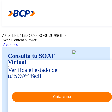
Z7_8ILI094129O7506EO3U2U9SO53
Web Content Viewer
Acciones
Z7_8ILI094129O7506EO3U2U9SOL0
Web Content Viewer
Acciones
Consulta tu SOAT
Virtual
Verifica el estado de
tu SOAT fácil
Cotiza ahora