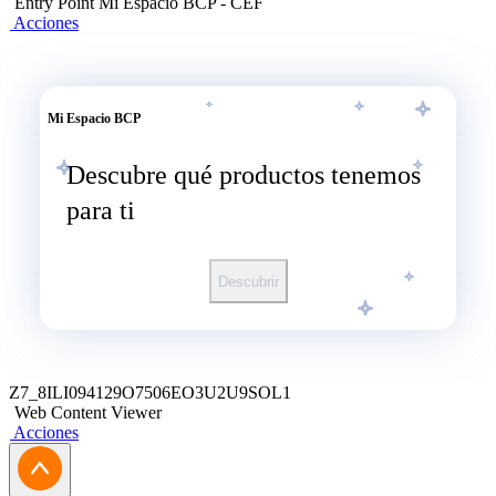
Entry Point Mi Espacio BCP - CEF
recomendada para que puedas renovarlo al instante.
Acciones
Mi Espacio BCP
Descubre qué productos tenemos
para ti
Descubrir
Z7_8ILI094129O7506EO3U2U9SOL1
Web Content Viewer
Acciones