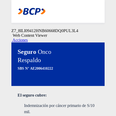
Z7_8ILI09412HNB60668DQ0PUL357
Web Content Viewer
Acciones
Z7_8ILI09412HNB60668DQ0PUL3L4
Web Content Viewer
Acciones
Seguro
Onco
Respaldo
SBS N° AE2006410222
El seguro cubre:
Indemnización por cáncer primario de S/10
mil.