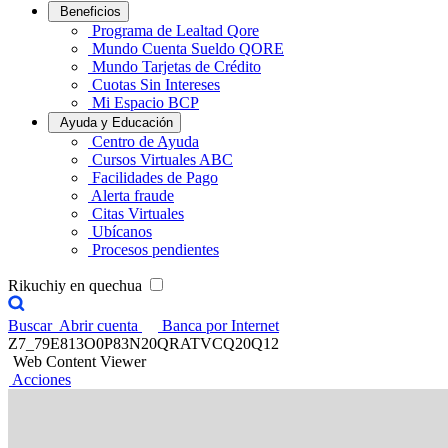
Beneficios
Programa de Lealtad Qore
Mundo Cuenta Sueldo QORE
Mundo Tarjetas de Crédito
Cuotas Sin Intereses
Mi Espacio BCP
Ayuda y Educación
Centro de Ayuda
Cursos Virtuales ABC
Facilidades de Pago
Alerta fraude
Citas Virtuales
Ubícanos
Procesos pendientes
Rikuchiy en quechua
Buscar
Abrir cuenta
Banca por Internet
Z7_79E813O0P83N20QRATVCQ20Q12
Web Content Viewer
Acciones