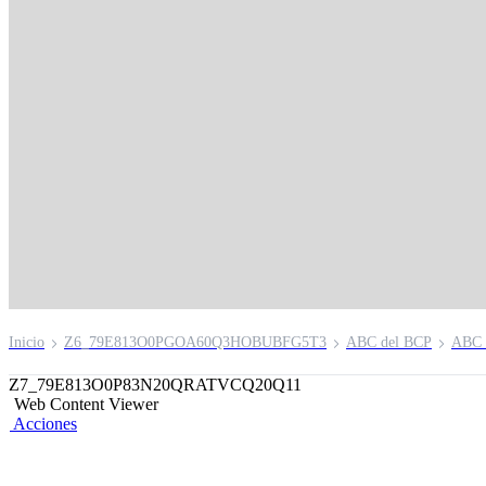
Tarjeta de creditup
kapuqnin
Inicio
Z6_79E813O0PGOA60Q3HOBUBFG5T3
ABC del BCP
ABC 
Z7_79E813O0P83N20QRATVCQ20Q11
Web Content Viewer
Acciones