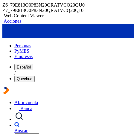
Z6_79E813O0P83N20QRATVCQ20QU0
Z7_79E813O0P83N20QRATVCQ20Q10
Web Content Viewer
Acciones
Personas
PyMES
Empresas
Español
/
Quechua
Abrir cuenta
Banca
Buscar