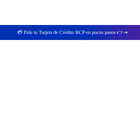
💳 Pide tu Tarjeta de Crédito BCP en pocos pasos 👉