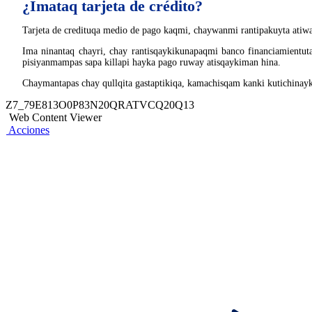
¿Imataq tarjeta de crédito?
Tarjeta de credituqa medio de pago kaqmi, chaywanmi rantipakuyta atiwaq 
Ima ninantaq chayri, chay rantisqaykikunapaqmi banco financiamientut
pisiyanmampas sapa killapi hayka pago ruway atisqaykiman hina.
Chaymantapas chay qullqita gastaptikiqa, kamachisqam kanki kutichinayk
Z7_79E813O0P83N20QRATVCQ20Q13
Web Content Viewer
Acciones