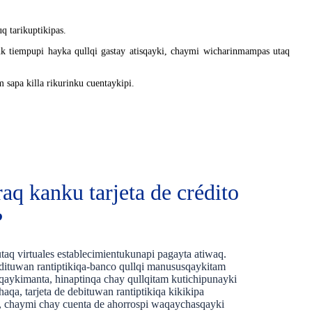
q tarikuptikipas.
uk tiempupi hayka qullqi gastay atisqayki, chaymi wicharinmampas utaq
 sapa killa rikurinku cuentaykipi.
aq kanku tarjeta de crédito
?
taq virtuales establecimientukunapi pagayta atiwaq.
edituwan rantiptikiqa-banco qullqi manususqaykitam
sqaykimanta, hinaptinqa chay qullqitam kutichipunayki
aqa, tarjeta de debituwan rantiptikiqa kikikipa
, chaymi chay cuenta de ahorrospi waqaychasqayki