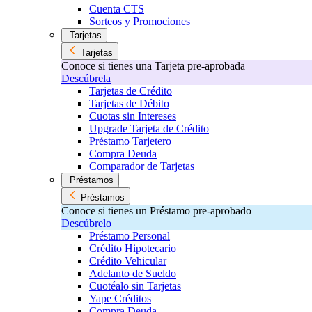
Cuenta CTS
Sorteos y Promociones
Tarjetas
Tarjetas
Conoce si tienes una Tarjeta pre-aprobada
Descúbrela
Tarjetas de Crédito
Tarjetas de Débito
Cuotas sin Intereses
Upgrade Tarjeta de Crédito
Préstamo Tarjetero
Compra Deuda
Comparador de Tarjetas
Préstamos
Préstamos
Conoce si tienes un Préstamo pre-aprobado
Descúbrelo
Préstamo Personal
Crédito Hipotecario
Crédito Vehicular
Adelanto de Sueldo
Cuotéalo sin Tarjetas
Yape Créditos
Compra Deuda