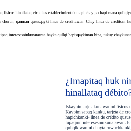
físicos hinallataq virtuales establecimientukunapi chay pachapi mana qullqiyu
a churan, qanman qususqayki línea de credituwan. Chay línea de creditom h
ipaq interesesninkunatawan hayka qullqi hapisqaykiman hina, tukuy chaykunam
¿Imapitaq huk nir
hinallataq débito
Iskaynin tarjetakunawanmi físicos u
Kaypim sapaq kanku, tarjeta de cr
hapichkanki- línea de crédito qusu
tupaqnin interesesninkunatawan. Ich
qullqikiwanmi chayta ruwachkanki