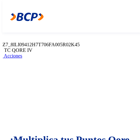
Z7_8ILI09412H7T706FA005R02K46
Web Content Viewer
Acciones
Z7_8ILI09412H7T706FA005R02K45
TC QORE IV
Acciones
¡Multiplica tus Puntos Qore