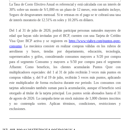
La Tasa de Costo Efectivo Anual es referencial y está calculada con un interés de
30% sobre un monto de S/1,000 en un plazo de 12 meses; esto también incluye,
Seguro de desgravamen mensual. Si te retrasas en el pago se te cobrará una tasa
de interés moratorio de 12.51% en soles y 10.26% en dólares.
Del 1 al 31 de julio de 2026, podrán participar personas naturales mayores de
edad que hayan sido invitadas por el BCP, cuenten con una Tarjeta de Crédito
Visa Qore BCP activa y se registren en
https://www.viabcp.com/puntos-qore-
consumo
. La mecánica consiste en realizar compras válidas en los rubros de
aerolíneas y buses, tiendas por departamento, educación, tecnología,
supermercados y grifos, considerando consumos mayores a S/20 por compra
para el segmento Consumo y mayores a S/50 por compra para el segmento
Afluente. Como beneficio, los clientes acumularán Puntos Qore con
multiplicadores especiales: del 1 al 31 de julio recibirán 3 veces más puntos en
compras válidas y, del 9 al 19 de julio, recibirán 5 veces más puntos, aplicando
este multiplicador de forma exclusiva durante ese periodo. Los consumos con
tarjetas adicionales también suman para la acumulación, aunque el beneficio será
otorgado al titular de la tarjeta principal. Los puntos serán abonados hasta el 31
de agosto de 2026. La campaña tiene un stock máximo de 1,000 clientes inscritos
y no contempla sorteo. Aplican términos, condiciones, restricciones y
exclusiones.