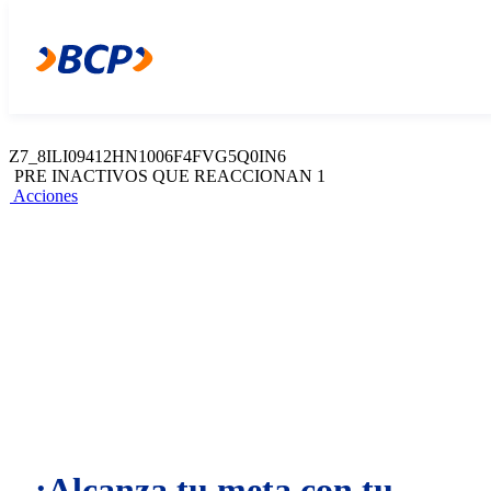
Z7_8ILI09412HN1006F4FVG5Q0IN4
Web Content Viewer
Acciones
Z7_8ILI09412HN1006F4FVG5Q0IN6
PRE INACTIVOS QUE REACCIONAN 1
Acciones
¡Alcanza tu meta con tu