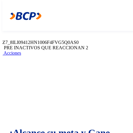
Z7_8ILI09412HN1006F4FVG5Q0AC3
Web Content Viewer
Acciones
Z7_8ILI09412HN1006F4FVG5Q0AS0
PRE INACTIVOS QUE REACCIONAN 2
Acciones
¡Alcance su meta y Gane