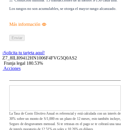
⚠ ️ Condición mínima: 15 transacciones de al menos S/150 cada una.
Los rangos no son acumulables, se otorga el mayor rango alcanzado.
Más información
Enviar
¡Solicita tu tarjeta aquí!
Z7_8ILI09412HN1006F4FVG5Q0AS2
Franja legal 180.53%
Acciones
La Tasa de Costo Efectivo Anual es referencial y está calculada con un interés de
30% sobre un monto de S/1,000 en un plazo de 12 meses; esto también incluye,
Seguro de desgravamen mensual. Si te retrasas en el pago se te cobrará una tasa
de interés moratorio de 12.51% en soles y 10.26% en dólares.