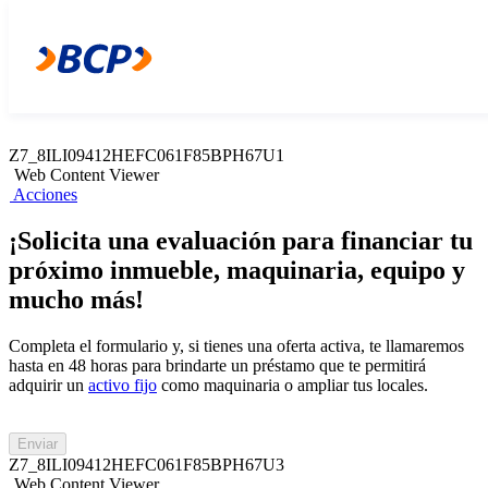
Z7_8ILI09412HEFC061F85BPH67U2
Web Content Viewer
Acciones
Z7_8ILI09412HEFC061F85BPH67U1
Web Content Viewer
Acciones
¡Solicita una evaluación para financiar tu
próximo inmueble, maquinaria, equipo y
mucho más!
Completa el formulario y, si tienes una oferta activa, te llamaremos
hasta en 48 horas para brindarte un préstamo que te permitirá
adquirir un
activo fijo
como maquinaria o ampliar tus locales​.
Enviar
Z7_8ILI09412HEFC061F85BPH67U3
Web Content Viewer