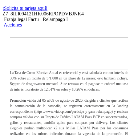
¡Solicita tu tarjeta aquí!
Z7_8ILI094121HK006RPOPDVBJNK4
Franja legal Factu - Relampago I
Acciones
La Tasa de Costo Efectivo Anual es referencial y está calculada con un interés de
30% sobre un monto de S/1,000 en un plazo de 12 meses; esto también incluye,
Seguro de desgravamen mensual. Si te retrasas en el pago se te cobrará una tasa
de interés moratorio de 12.51% en soles y 10.26% en dólares.
Promoción válida del 05 al 09 de agosto de 2026, dirigida a clientes que reciban
la comunicación de la campaña, se registren correctamente en la landing
correspondiente (https://www.viabcp.com/participa-y-gana-relampago) y realicen
compras válidas con su Tarjeta de Crédito LATAM Pass BCP en supermercados,
grifos y restaurantes; también aplica para compras por delivery. Los clientes
elegibles podrán multiplicar x2 sus Millas LATAM Pass por los consumos
realizados en los rubros indicados durante la vigencia de la promoción. El