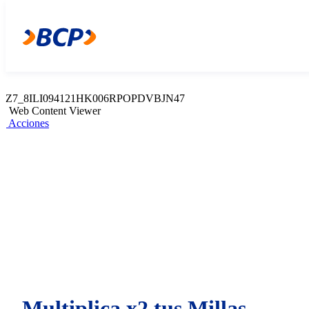
Z7_8ILI094121HK006RPOPDVBJN45
Web Content Viewer
Acciones
Z7_8ILI094121HK006RPOPDVBJN47
Web Content Viewer
Acciones
Multiplica x2 tus Millas