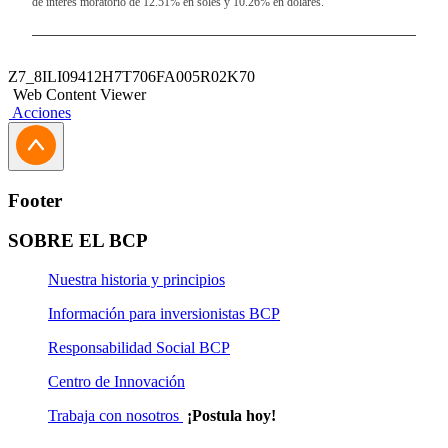
de interés moratorio de 12.51% en soles y 10.26% en dólares.
Z7_8ILI09412H7T706FA005R02K70
Web Content Viewer
Acciones
Footer
SOBRE EL BCP
Nuestra historia y principios
Información para inversionistas BCP
Responsabilidad Social BCP
Centro de Innovación
Trabaja con nosotros
¡Postula hoy!