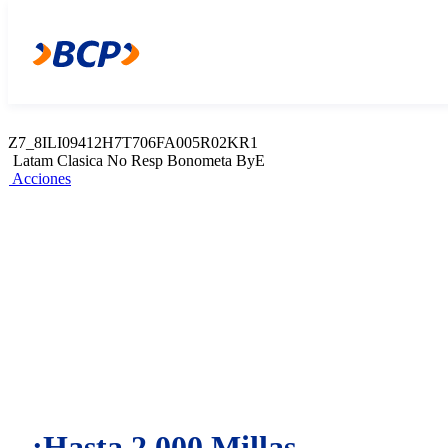
Z7_8ILI09412H7T706FA005R02KR2
Web Content Viewer
Acciones
Z7_8ILI09412H7T706FA005R02KR1
Latam Clasica No Resp Bonometa ByE
Acciones
¡Hasta 2,000 Millas