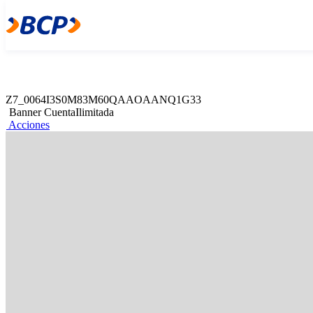
Z7_0064I3S0M83M60QAAOAANQ1G31
Web Content Viewer
Acciones
Z7_0064I3S0M83M60QAAOAANQ1G33
Banner CuentaIlimitada
Acciones
Abre tu Cuenta Ilimi
BCP
Retira en cajeros de otros bancos sin costo adicional
Ábrela aquí