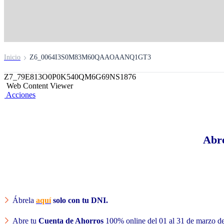
Inicio
Z6_0064I3S0M83M60QAAOAANQ1GT3
Z7_79E813O0P0K540QM6G69NS1876
Web Content Viewer
Acciones
Abre
Ábrela
aquí
solo con tu DNI.
Abre tu
Cuenta de Ahorros
100% online del 01 al 31 de marzo de