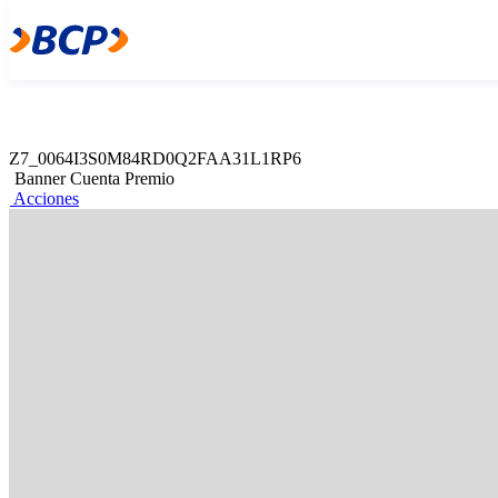
Z7_0064I3S0M84RD0Q2FAA31L1RP4
Web Content Viewer
Acciones
Z7_0064I3S0M84RD0Q2FAA31L1RP6
Banner Cuenta Premio
Acciones
Participa de 2 sorteos
S/1 MILLÓN
Y 10 de S/ 20,000 al año. Abre tu Cuenta Premio desd
Ábrela aquí