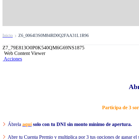
Inicio
Z6_0064I3S0M84RD0Q2FAA31L1R96
Z7_79E813O0P0K540QM6G69NS1875
Web Content Viewer
Acciones
Abr
Participa de 3 so
Ábrela
aquí
solo con tu DNI sin monto mínimo de apertura.
Abre tu Cuenta Premio y multiplica por 3 tus opciones de ganar el