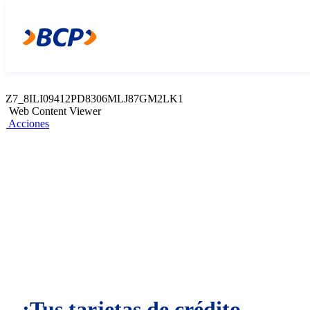
Z7_8ILI09412PD8306MLJ87GM2LK2
Web Content Viewer
Acciones
Z7_8ILI09412PD8306MLJ87GM2LK1
Web Content Viewer
Acciones
¡Tus tarjetas de crédito