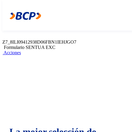
Z7_8ILI09412938D06FBN1IEHJGO5
Web Content Viewer
Acciones
Z7_8ILI09412938D06FBN1IEHJGO7
Formulario SENTUA EXC
Acciones
La mejor selección de