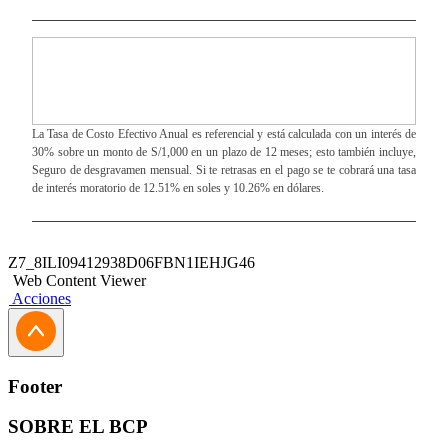
La Tasa de Costo Efectivo Anual es referencial y está calculada con un interés de
30% sobre un monto de S/1,000 en un plazo de 12 meses; esto también incluye,
Seguro de desgravamen mensual. Si te retrasas en el pago se te cobrará una tasa
de interés moratorio de 12.51% en soles y 10.26% en dólares.
Z7_8ILI09412938D06FBN1IEHJG46
Web Content Viewer
Acciones
Footer
SOBRE EL BCP