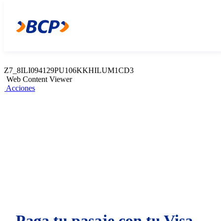
Z7_8ILI094129PU106KKHILUM1CD1
Web Content Viewer
Acciones
Z7_8ILI094129PU106KKHILUM1CD3
Web Content Viewer
Acciones
Paga tu pasaje con tu Visa