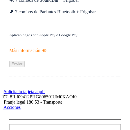
🔊 7 combos de SoundBar + Frigobar
🎵 7 combos de Parlantes Bluetooth + Frigobar
Aplican pagos con Apple Pay o Google Pay.
Más información
Enviar
¡Solicita tu tarjeta aquí!
Z7_8ILI09412PHG80659JUM0KAOI0
Franja legal 180.53 - Transporte
Acciones