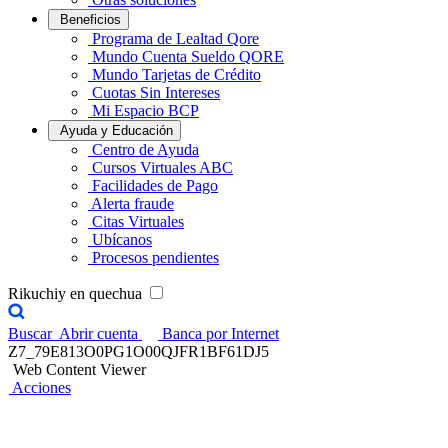
Beneficios
Programa de Lealtad Qore
Mundo Cuenta Sueldo QORE
Mundo Tarjetas de Crédito
Cuotas Sin Intereses
Mi Espacio BCP
Ayuda y Educación
Centro de Ayuda
Cursos Virtuales ABC
Facilidades de Pago
Alerta fraude
Citas Virtuales
Ubícanos
Procesos pendientes
Rikuchiy en quechua
Buscar
Abrir cuenta
Banca por Internet
Z7_79E813O0PG1O00QJFR1BF61DJ5
Web Content Viewer
Acciones
Reglas de oro para