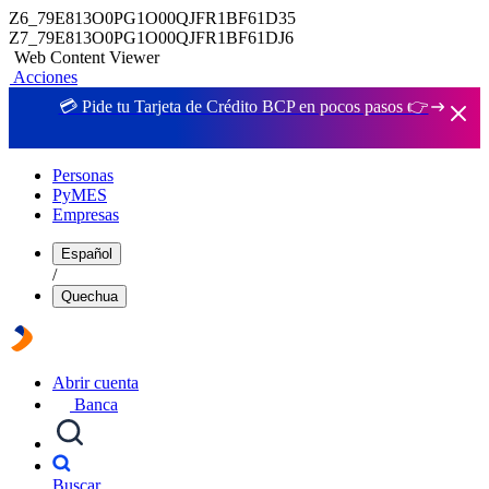
Z6_79E813O0PG1O00QJFR1BF61D35
Z7_79E813O0PG1O00QJFR1BF61DJ6
Web Content Viewer
Acciones
💳 Pide tu Tarjeta de Crédito BCP en pocos pasos 👉
Personas
PyMES
Empresas
Español
/
Quechua
Abrir cuenta
Banca
Buscar