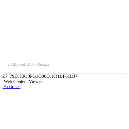
tener deudas
saludables
ABC del BCP - Deudas
Z7_79E813O0PG1O00QJFR1BF61DJ7
Web Content Viewer
Acciones