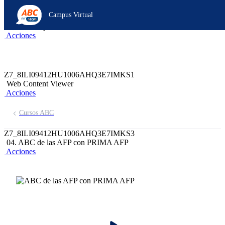
Z6_8ILI09412HU1006AHQ3E7IMKC6
Campus Virtual
Z7_8ILI09412HU1006AHQ3E7IMKS2
header-campus-virtual-abc
Acciones
Z7_8ILI09412HU1006AHQ3E7IMKS1
Web Content Viewer
Acciones
Cursos ABC
Z7_8ILI09412HU1006AHQ3E7IMKS3
04. ABC de las AFP con PRIMA AFP
Acciones