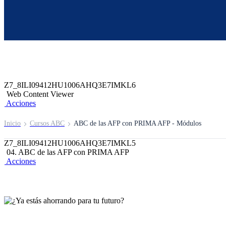
Z6_8ILI09412HU1006AHQ3E7IMK52
Z7_8ILI09412HU1006AHQ3E7IMKL4
header-campus-virtual-abc
Acciones
Z7_8ILI09412HU1006AHQ3E7IMKL6
Web Content Viewer
Acciones
Inicio
Cursos ABC
ABC de las AFP con PRIMA AFP - Módulos
Z7_8ILI09412HU1006AHQ3E7IMKL5
04. ABC de las AFP con PRIMA AFP
Acciones