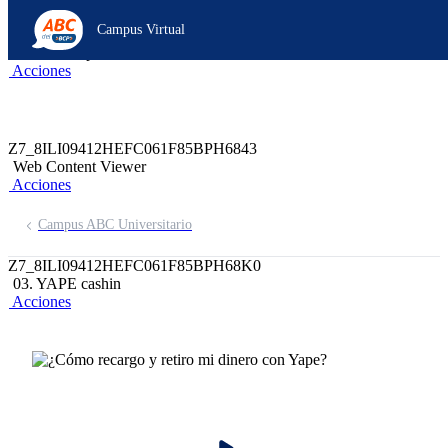
Z6_8ILI09412HEFC061F85BPH68O5
Campus Virtual
Z7_8ILI09412HEFC061F85BPH6841
header-campus-virtual-abc
Acciones
Z7_8ILI09412HEFC061F85BPH6843
Web Content Viewer
Acciones
Campus ABC Universitario
Z7_8ILI09412HEFC061F85BPH68K0
03. YAPE cashin
Acciones