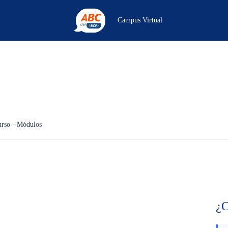
Campus Virtual
urso - Módulos
¿C