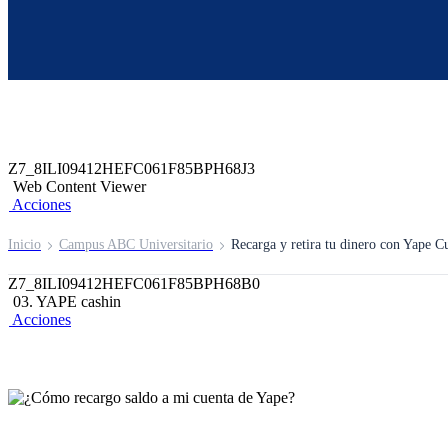
Z6_8ILI09412HEFC061F85BPH6835
Z7_8ILI09412HEFC061F85BPH68J1
header-campus-virtual-abc
Acciones
Z7_8ILI09412HEFC061F85BPH68J3
Web Content Viewer
Acciones
Inicio
Campus ABC Universitario
Recarga y retira tu dinero con Yape C
Z7_8ILI09412HEFC061F85BPH68B0
03. YAPE cashin
Acciones