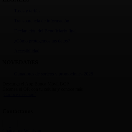
Tasas y tarifas
Transparencia de información
Declaración del Beneficiario final
¿Cómo protegemos tus datos?
Accesibilidad
NOVEDADES
Ganadores de sorteos y promociones 2025
Descarga el App Banca Móvil BCP
Escanea el QR con tu celular y conoce más
Conoce más aquí
Contáctanos
Chatea por Whatsapp