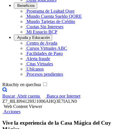
Beneficios
Programa de Lealtad Qore
Mundo Cuenta Sueldo QORE
Mundo Tarjetas de Crédito
Cuotas Sin Intereses
Mi Espacio BCP
Ayuda y Educación
Centro de Ayuda
Cursos Virtuales ABC
Facilidades de Pago
Alerta fraude
Citas Virtuales
Ubícanos
Procesos pendientes
Rikuchiy en quechua
Buscar
Abrir cuenta
Banca por Internet
Z7_8ILI09412HU1006AHQ3E7IALN0
Web Content Viewer
Acciones
Vive la experiencia de la Casa Mágica del Cuy