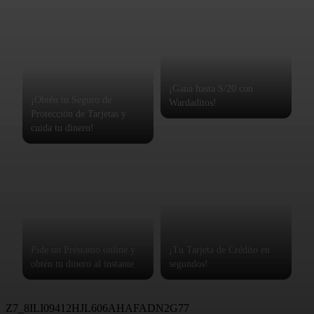
¡Gana hasta S/20 con
¡Obtén tu Seguro de
Wardaditos!
Protección de Tarjetas y
cuida tu dinero!
Pide un Préstamo online y
¡Tu Tarjeta de Crédito en
obtén tu dinero al instante
segundos!
Z7_8ILI09412HJL606AHAFADN2G77