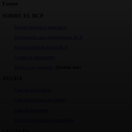
Footer
SOBRE EL BCP
Nuestra historia y principios
Información para inversionistas BCP
Responsabilidad Social BCP
Centro de Innovación
Trabaja con nosotros
¡Postula hoy!
AYUDA
Cancela tu producto
Cancela tu tarjeta de crédito
Cancela tu seguro
Solicitud de Ajustes Razonables
LEGALES