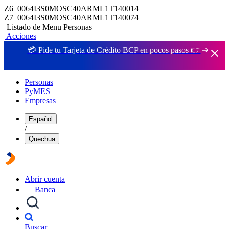
Z6_0064I3S0MOSC40ARML1T140014
Z7_0064I3S0MOSC40ARML1T140074
Listado de Menu Personas
Acciones
💳 Pide tu Tarjeta de Crédito BCP en pocos pasos 👉
Personas
PyMES
Empresas
Español
/
Quechua
Abrir cuenta
Banca
Buscar