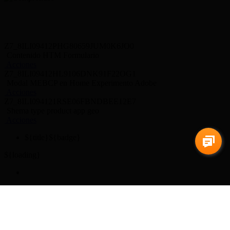
Z7_8ILI09412PHG80659JUM0K6JO0
Contenido HTM Formulario
Acciones
Z7_8ILI09412HL9106DNK91F22OG1
Modal MEBCP en Home Experimento Adobe
Acciones
Z7_8ILI094121RSE06FBNDBEE12E7
Shema type product app geo
Acciones
${title}
${badge}
${loading}
Abrir cuenta