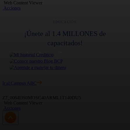
Web Content Viewer
Acciones
EDUCACIÓN
Curso online
¡Únete al 1.4 MILLONES de
Blog BCP
Mi historial Crediticio
capacitados!
Podcast
Conoce nuestro Blog BCP
Ponte a prueba y certifícate gratis
Aprende a manejar tu dinero
Encuentra artículos novedosos
1h 32m
Ir al Campus ABC
Z7_0064I3S0MOSC40ARML1T140DU5
Web Content Viewer
Acciones