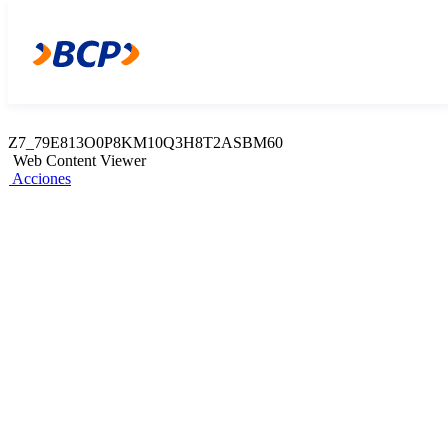
Z7_79E813O0P8KM10Q3H8T2ASBMQ3
Web Content Viewer
Acciones
Z7_79E813O0P8KM10Q3H8T2ASBM60
Web Content Viewer
Acciones
Seguro Respaldo
Vida
Brinda tranquilidad a toda tu familia