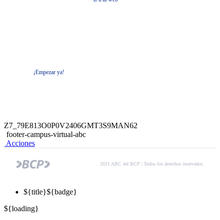
Cursos virtuales gratis con
certificación
¡Empezar ya!
Z7_79E813O0P0V2406GMT3S9MAN62
footer-campus-virtual-abc
Acciones
2021 ABC del BCP | Todos los derechos reservados.
${title}
${badge}
${loading}