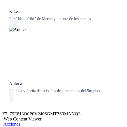
Kike
Es el hijo “friki” de Meche y amante de los comics.
Antuca
Jubilada y dueña de todos los departamentos del 5to piso.
Z7_79E813O0P0V2406GMT3S9MANQ3
Web Content Viewer
Acciones