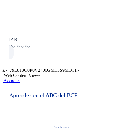
IAB
Uso de video
Z7_79E813O0P0V2406GMT3S9MQ1T7
Web Content Viewer
Acciones
Aprende con el ABC del BCP
Conoce los mejores hacks
financieros
Ir a la web