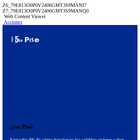
Z6_79E813O0P0V2406GMT3S9MANI7
Z7_79E813O0P0V2406GMT3S9MANQ0
Web Content Viewer
Acciones
¡5to Piso!
Episodio 88: Si cómo funcionan los créditos quieres saber,