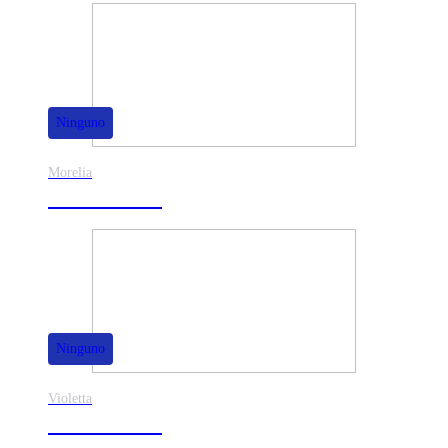
Ninguno
Morelia
30% de dscto.
Ninguno
Violetta
40% de dscto.