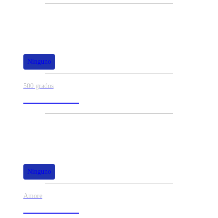
Ninguno
500 grados
80% de dscto.
Ninguno
Amore
50% de dscto.