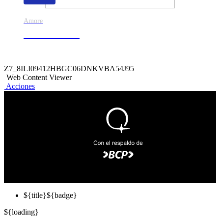
Amore
50% de dscto.
Z7_8ILI09412HBGC06DNKVBA54J95
Web Content Viewer
Acciones
${title}
${badge}
${loading}