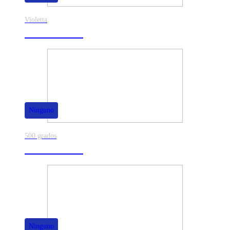
Violetta
40% de dscto.
Ninguno
500 grados
80% de dscto.
Ninguno