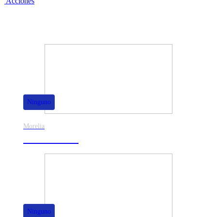
Acciones
También te puede interesar
Ninguno
Morelia
30% de dscto.
Ninguno