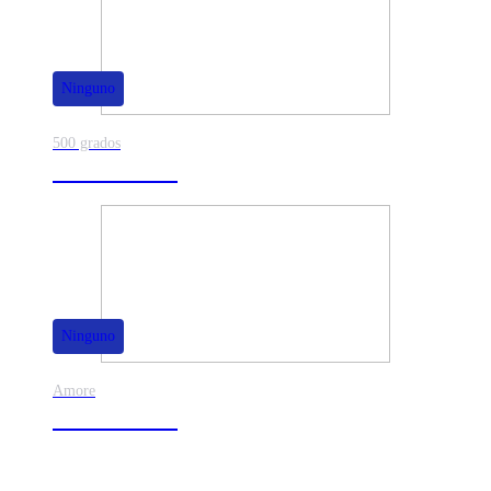
Ninguno
500 grados
80% de dscto.
Ninguno
Amore
50% de dscto.