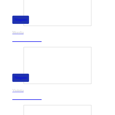
Ninguno
Morelia
30% de dscto.
Ninguno
Violetta
40% de dscto.