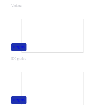
Violetta
40% de dscto.
Ninguno
500 grados
80% de dscto.
Ninguno