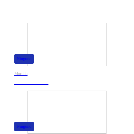
También te puede interesar
Ninguno
Morelia
30% de dscto.
Ninguno