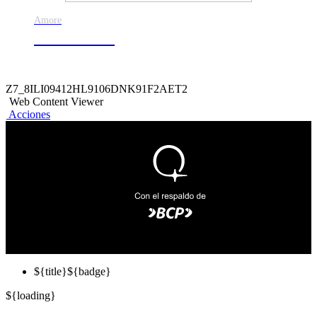
Amore
50% de dscto.
Z7_8ILI09412HL9106DNK91F2AET2
Web Content Viewer
Acciones
${title}
${badge}
${loading}