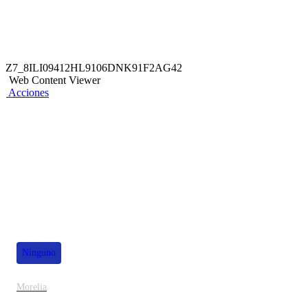
Z7_8ILI09412HL9106DNK91F2AG42
Web Content Viewer
Acciones
También te puede interesar
Ninguno
Morelia
30% de dscto.