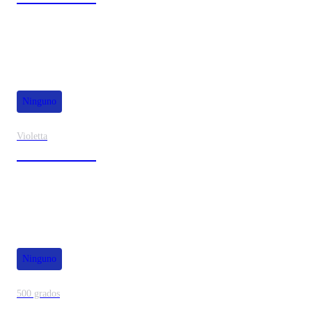
Ninguno
Violetta
40% de dscto.
Ninguno
500 grados