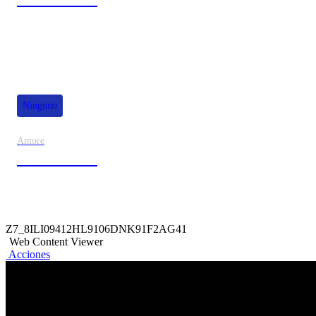
80% de dscto.
Ninguno
Amore
50% de dscto.
Z7_8ILI09412HL9106DNK91F2AG41
Web Content Viewer
Acciones