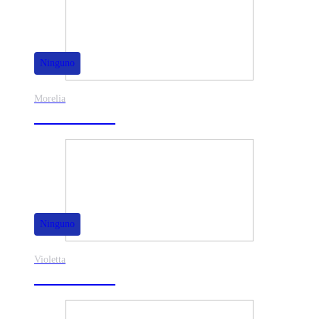
Ninguno
Morelia
30% de dscto.
Ninguno
Violetta
40% de dscto.