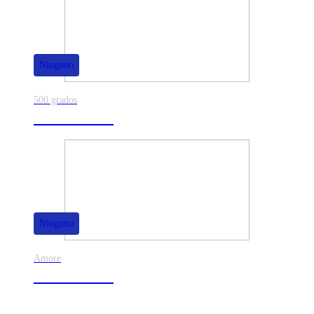
Ninguno
500 grados
80% de dscto.
Ninguno
Amore
50% de dscto.