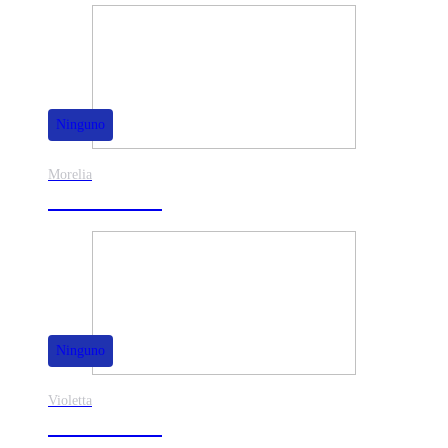
Ninguno
Morelia
30% de dscto.
Ninguno
Violetta
40% de dscto.