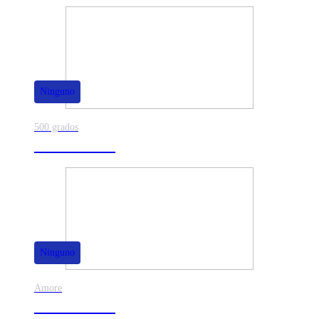
Ninguno
500 grados
80% de dscto.
Ninguno
Amore
50% de dscto.