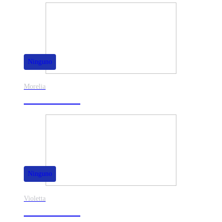
Ninguno
Morelia
30% de dscto.
Ninguno
Violetta
40% de dscto.