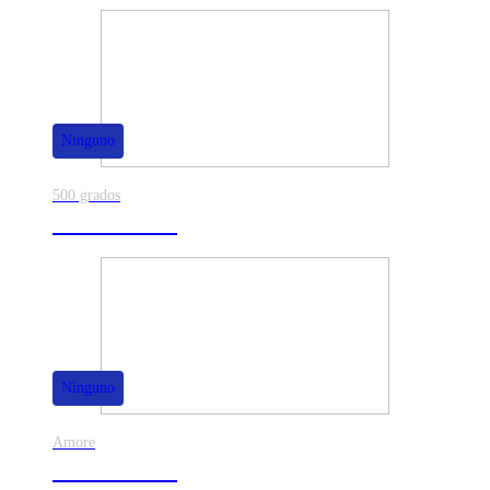
Ninguno
500 grados
80% de dscto.
Ninguno
Amore
50% de dscto.